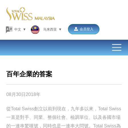
▾
▾
会员登入
中文
马来西亚
首页
公司简介
产品展示
百年企業的答案
最新消息
图片展示
08月30日2018年
影片展示
從Total Swiss創立以前到現在，九年多以來，Total Swiss
联系我们
一直是對手、同業、整個社會、檢調單位、以及各國市場
的一連串驚嘆號，同時也是一連串大問號。Total Swiss為